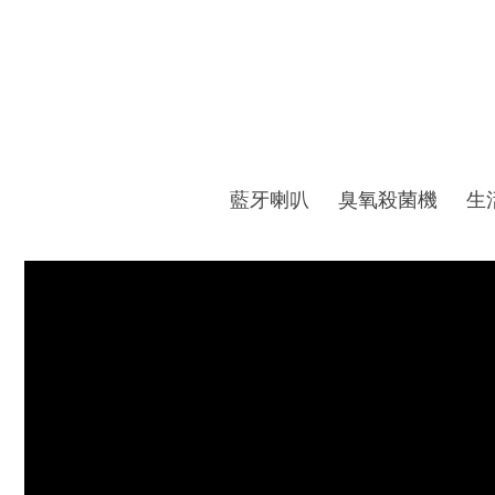
藍牙喇叭
臭氧殺菌機
生