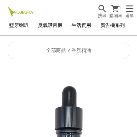
0
搜尋
購物車
選單
藍牙喇叭
臭氧殺菌機
生活實用
廣告機系列
全部商品
香氛精油