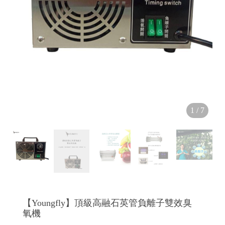
1
/
7
【Youngfly】頂級高融石英管負離子雙效臭
氧機