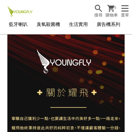
0
搜尋
購物車
選單
藍牙喇叭
臭氧殺菌機
生活實用
廣告機系列