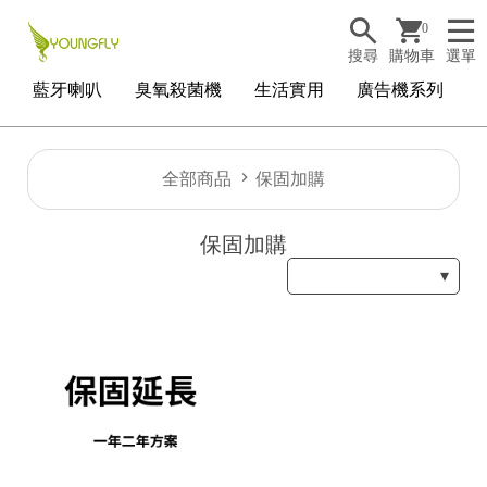
0
搜尋
購物車
選單
藍牙喇叭
臭氧殺菌機
生活實用
廣告機系列
全部商品
保固加購
保固加購