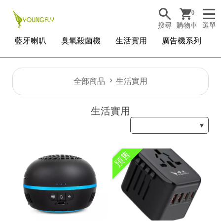
0
搜尋
購物車
選單
藍牙喇叭
臭氧殺菌機
生活實用
廣告機系列
全部商品
生活實用
生活實用
預售