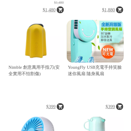
$1,480
$1,480
$1,880
Nimble 創意萬用手指刀(安
YoungFly USB充電手持笑臉
全實用不怕割傷)
迷你風扇 隨身風扇
$399
$399