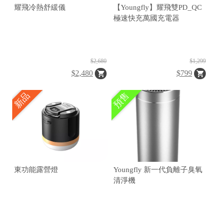
耀飛冷熱舒緩儀
【Youngfly】耀飛雙PD_QC
極速快充萬國充電器
$2,680
$1,299
$2,480
$799
新品
預售
東功能露營燈
Youngfly 新一代負離子臭氧
清淨機