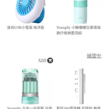
迷你USB小電扇 海洋藍
Youngfly 小豬嘟嘟兒童環保
旅行收納盥洗組
補貨中
$299
Youngfly 六合一分裝瓶 分裝
新款360度旋轉 可拆卸 無痕