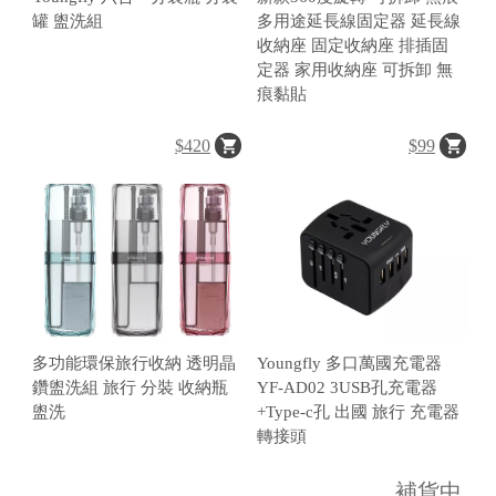
罐 盥洗組
多用途延長線固定器 延長線
收納座 固定收納座 排插固
定器 家用收納座 可拆卸 無
痕黏貼
$420
$99
多功能環保旅行收納 透明晶
Youngfly 多口萬國充電器
鑽盥洗組 旅行 分裝 收納瓶
YF-AD02 3USB孔充電器
盥洗
+Type-c孔 出國 旅行 充電器
轉接頭
補貨中