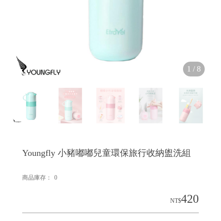
1
/
8
Youngfly 小豬嘟嘟兒童環保旅行收納盥洗組
商品庫存：
0
420
NT$