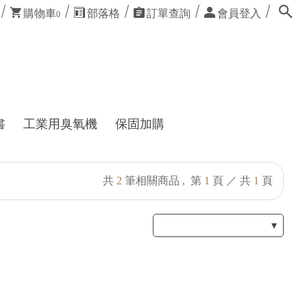
購物車
部落格
訂單查詢
會員登入
0
書
工業用臭氧機
保固加購
共
2
筆相關商品 ,
第
1
頁 ／ 共
1
頁