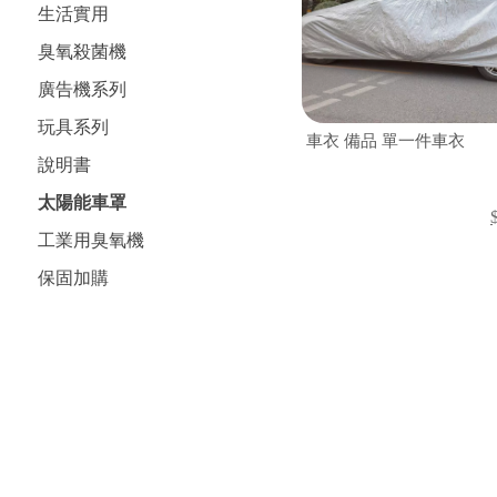
生活實用
臭氧殺菌機
廣告機系列
玩具系列
車衣 備品 單一件車衣
說明書
太陽能車罩
工業用臭氧機
保固加購