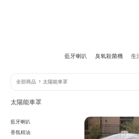
藍牙喇叭
臭氧殺菌機
生
全部商品
太陽能車罩
太陽能車罩
藍牙喇叭
香氛精油