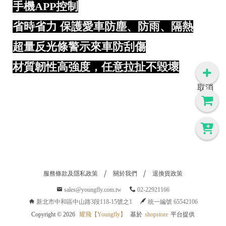
手機APP控制
省時省力 保護愛車防塵、防雨、隔熱
超量反光條警示來車防刮傷
材質韌性高強度，任意拉扯不毀壞
取消
服務條款及隱私政策
關於我們
退換貨政策
sales@youngfly.com.tw
02-22921166
新北市中和區中山路3段118-15號之1
統一編號 65542106
Copyright ©
2026
耀飛【Youngfly】
基於
shopstore
平台提供