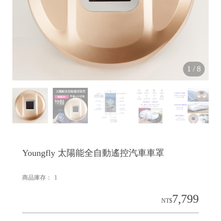
1
/
8
Youngfly 太陽能全自動遙控汽車車罩
商品庫存：
1
7,799
NT$