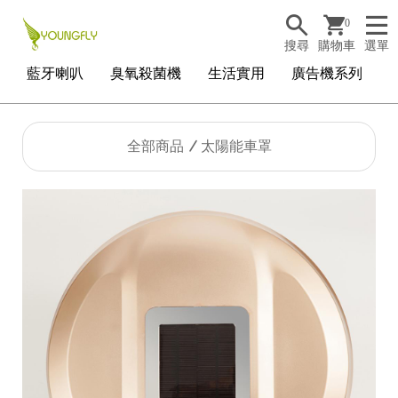
0
搜尋
購物車
選單
藍牙喇叭
臭氧殺菌機
生活實用
廣告機系列
全部商品
太陽能車罩