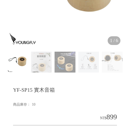
1
/
6
YF-SP15 實木音箱
商品庫存：
10
899
NT$