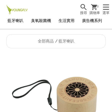
0
搜尋
購物車
選單
藍牙喇叭
臭氧殺菌機
生活實用
廣告機系列
全部商品
藍牙喇叭