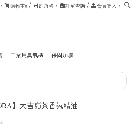
購物車
部落格
訂單查詢
會員登入
0
書
工業用臭氧機
保固加購
ORA】大吉嶺茶香氛精油
00