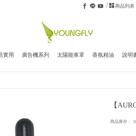
商品列表
活實用
廣告機系列
太陽能車罩
香氛精油
說明
【AUR
商品庫存：
1