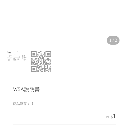
1
/
2
W5A說明書
商品庫存：
1
1
NT$