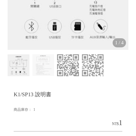
1
/
4
K1/SP13 說明書
商品庫存：
1
1
NT$