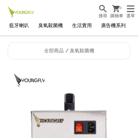
0
搜尋
購物車
選單
藍牙喇叭
臭氧殺菌機
生活實用
廣告機系列
全部商品
臭氧殺菌機