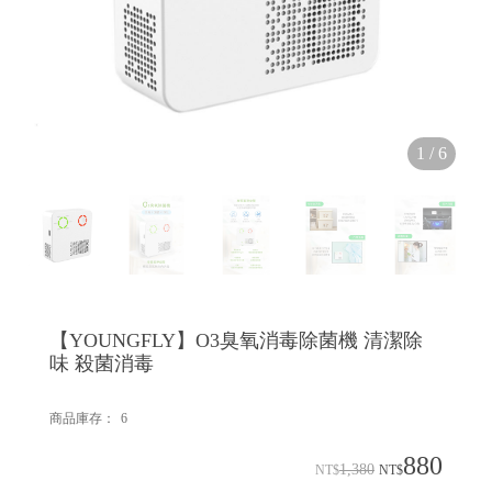
1
/
6
【YOUNGFLY】O3臭氧消毒除菌機 清潔除
味 殺菌消毒
商品庫存：
6
880
1,380
NT$
NT$