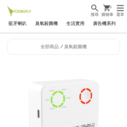
0
搜尋
購物車
選單
藍牙喇叭
臭氧殺菌機
生活實用
廣告機系列
全部商品
臭氧殺菌機