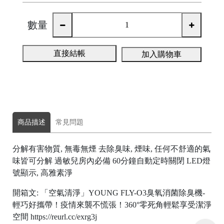
數量
直接結帳
加入購物車
商品描述
常見問題
分解有害物質, 無毒無煙 去除臭味, 煙味, 任何不舒適的氣
味皆可分解 過敏兒房內必備 60分鐘自動定時關閉 LED燈
號顯示, 高雅素淨
開箱文: 「空氣清淨」YOUNG FLY-O3臭氧消菌除臭機-
輕巧好攜帶！疫情來襲不慌張！360°零死角輕鬆享受潔淨
空間 https://reurl.cc/exrg3j