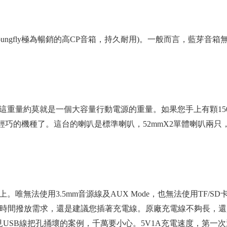
4經典款是Youngfly極為暢銷的高CP音箱，持久耐用)。一般而言
重量約莫就是一個大容量行動電源的重量。如果您手上有顆15000
算是輕巧的機種了。這台的喇叭是標準喇叭，52mmX2單體喇叭兩
唯無法使用3.5mm音源線及AUX Mode，也無法使用TF/
您有長時間撥放需求，還是建議您插著充電線。原廠充電線不夠長，
SB線把孔捅壞的案例，千萬要小心。5V1A充電速度，第一次還