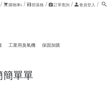
購物車
部落格
訂單查詢
會員登入
0
書
工業用臭氧機
保固加購
麼簡簡單單