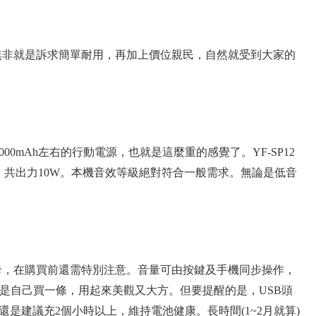
，藍芽音箱無非就是訴求簡單耐用，再加上價位親民，自然就受到大家的
mAh左右的行動電源，也就是這麼重的感覺了。YF-SP12
只，共出力10W。本機音效等級絕對符合一般需求。無論是低音
SD卡，在購買前還需特別注意。音量可由按鍵及手機同步操作，
還是自己買一條，用起來美觀又大方。但要提醒的是，USB頭
是建議充2個小時以上，維持電池健康。長時間(1~2月就算)