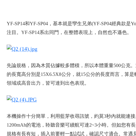
YF-SP14和YF-SP04，基本就是孿生兄弟(YF-SP0
注目。YF-SP14系出同門，在整體表現上，自然也不遜色。
先論規格，因為木質佔據較多體積，所以本體重量500公克。這
的長寬高分別是15X6.5X8公分，就15公分的長度而言，
領域或高音出力，皆可達到出色表現。
本機操作十分簡單，利用藍芽收尋訊號，約莫3秒內就能連接上。
1200mAh的電池，聆聽音樂可續航可達2~3小時。但如
規格有長有短，插入前要輕一點試試，確認尺寸適合。常遇見U