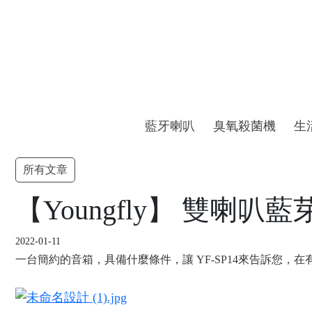
藍牙喇叭
臭氧殺菌機
生
所有文章
【Youngfly】 雙喇叭
2022-01-11
一台簡約的音箱，具備什麼條件，讓 YF-SP14來告訴您，在