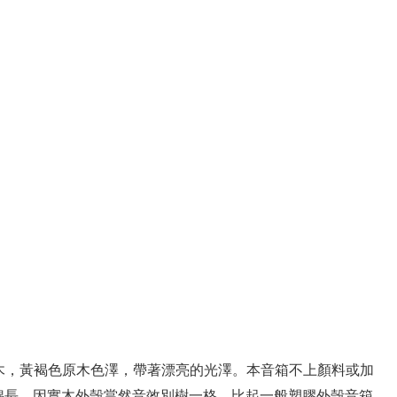
櫸木，黃褐色原木色澤，帶著漂亮的光澤
。本音箱不上顏料或加
綿長。因實木外殼當然音效別樹一格，比起一般塑膠外殼音箱