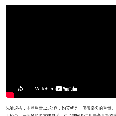
先論規格，本體重量121公克，約莫就是一個養樂多的重量。
工染色，完全呈現原木的風采。這台的喇叭使用是高音震模喇