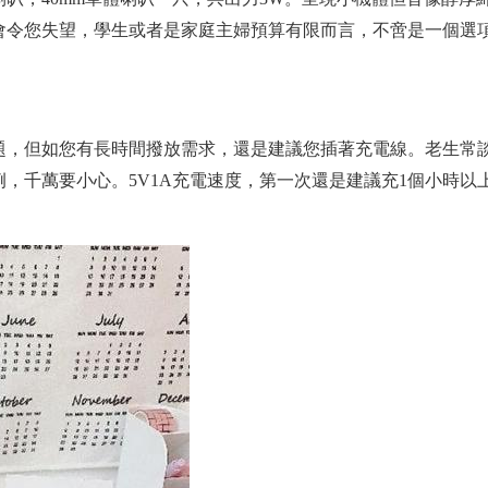
會令您失望，學生或者是家庭主婦預算有限而言，不啻是一個選
是問題，但如您有長時間撥放需求，還是建議您插著充電線。老生常
，千萬要小心。5V1A充電速度，第一次還是建議充1個小時以上