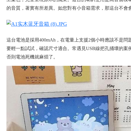
的音質，著實有所差異。如您對有小音箱需求，那這台不會
這台電池是採用400mAh，在電量上支援2個小時應該不
要輕一點試試，確認尺寸適合。常遇見USB線把孔捅壞的案例
否則電池死機就麻煩了。