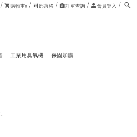
購物車
部落格
訂單查詢
會員登入
0
書
工業用臭氧機
保固加購
種。