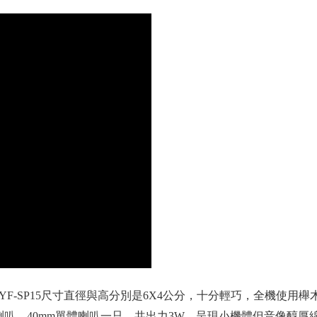
YF-SP15尺寸直徑與高分別是6X4公分，十分輕巧，全機使用
叭，40mm單體喇叭一只，共出力3W。呈現小機體但音像醇厚